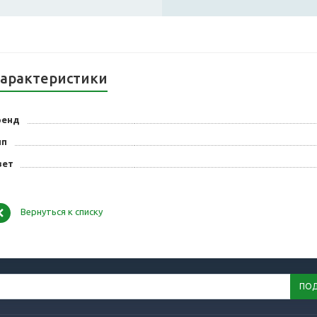
арактеристики
ренд
ип
вет
Вернуться к списку